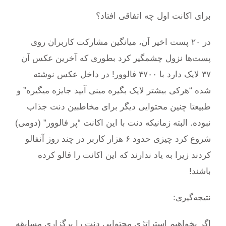
برای اکانت اول چه اتفاقی افتاد؟
در ۲۰ پست اخیر آن، میانگین مشارکت کاربران روی
پست‌ها نزول چشمگیر کرد بطوری که آخرین عکس آن
۳۷ لایک دارد با ۴۷۰۰ فالوور! در داخل عکس نوشته
شده “هرکی بیشتر لایک بگیره مینی آیپد جایزه میگیره” و
طبیعتا چنین محتوایی دیگر برای مخاطبین دنت جذاب
نبوده. البته زمانیکه دنت با این اکانت “پر فالوور” (دومی)
شروع کرد چیزی حدود ۶ هزار کاربر در چند روز آنفالو
کردند زیرا به یاد ندارند که این اکانت را فالو کرده‌
باشند!
نتیجه‌گیری:
اگر بخواهیم استراتژی محتوایی دنت را برگزاری مسابقه