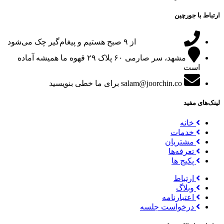
ارتباط با جورچین
09151024047
از ۹ صبح هستیم و پیغام‌گیر چک می‌شود
مشهد، سر صارمی ۶۰ پلاک ۲۹
قهوه ما همیشه آماده
است
salam@joorchin.co
برای ما خطی بنویسید
لینک‌های مفید
خانه
خدمات
مشتریان
تعرفه‌ها
پکیج ها
ارتباط
وبلاگ
اعتبارنامه
درخواست جلسه