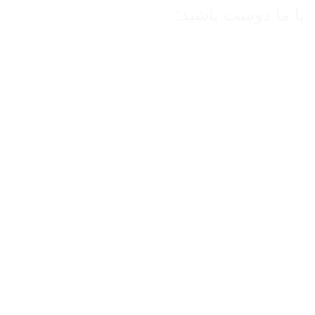
با ما دوست باشید:
توییتر
لینکدین
تلگرام
اینستاگرام