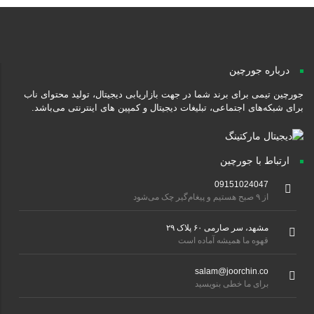
درباره جورچین
جورچین تیمی برای برند شما در جهت بازاریابی دیجیتال، تولید محتوای ناب
برای شبکه‌های اجتماعی، تبلیغات دیجیتال و کمپین های اینترنتی می‌باشد.
ارتباط با جورچین
09151024047
از ۹ صبح هستیم و پیغام‌گیر چک می‌شود
مشهد، سر صارمی ۶۰ پلاک ۲۹
قهوه ما همیشه آماده است
salam@joorchin.co
برای ما خطی بنویسید