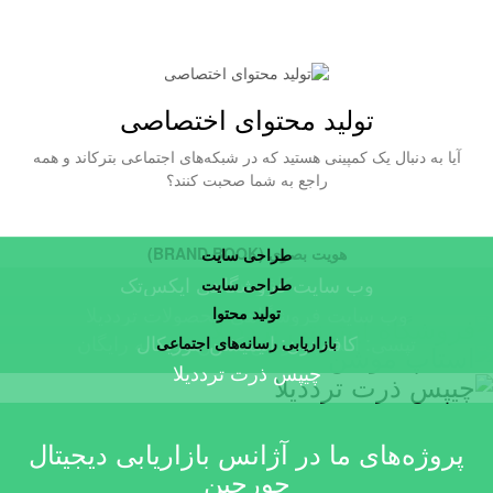
تولید محتوای اختصاصی
آیا به دنبال یک کمپینی هستید که در شبکه‌های اجتماعی بترکاند و همه
راجع به شما صحبت کنند؟
هویت بصری (BRAND BOOK)
طراحی سایت
کافه نشانی
وب سایت فروشگاهی ایکس‌تک
طراحی سایت
وب سایت فروشگاهی محصولات ترددیلا
تولید محتوا
تولید محتوا
کافه نون: انیمیشن موزیکال
تپسی: استاپ موشن کمپین صبحانه رایگان
بازاریابی رسانه‌های اجتماعی
چیپس ذرت ترددیلا
پروژه‌های ما در آژانس بازاریابی دیجیتال
جورچین