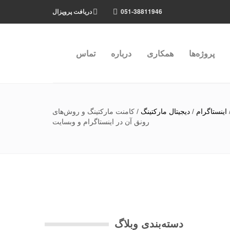
051-38811946
دریافت پروپزال
پروژه‌ها
همکاری
درباره
تماس
اینستاگرام
/
دیجیتال مارکتینگ
/
کامنت مارکتینگ و روش‌های
رونق آن در اینستاگرام و وبسایت
دسته‌بندی وبلاگ