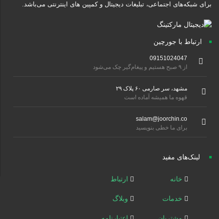
برای شبکه‌های اجتماعی، تبلیغات دیجیتال و کمپین های اینترنتی می‌باشد.
ارتباط با جورچین
09151024047
از ۹ صبح هستیم و پیغام‌گیر چک می‌شود
مشهد، سر صارمی ۶۰ پلاک ۲۹
قهوه ما همیشه آماده است
salam@joorchin.co
برای ما خطی بنویسید
لینک‌های مفید
خانه
ارتباط
خدمات
وبلاگ
مشتریان
اعتبارنامه