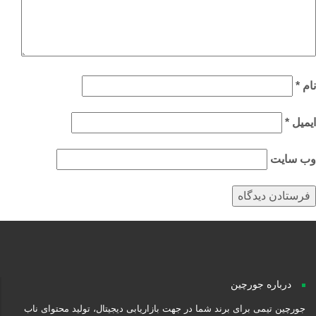
م
*
میل
*
‌ سایت
درباره جورچین
جورچین تیمی برای برند شما در جهت بازاریابی دیجیتال، تولید محتوای ناب