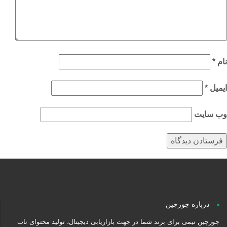
م
*
میل
*
‌ سایت
درباره جورچین
جورچین تیمی برای برند شما در جهت بازاریابی دیجیتال، تولید محتوای ناب