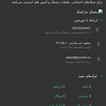
برای شبکه‌های اجتماعی، تبلیغات دیجیتال و کمپین های اینترنتی می‌باشد.
ارتباط با جورچین
09151024047
از ۹ صبح هستیم و پیغام‌گیر چک می‌شود
مشهد، سر صارمی ۶۰ پلاک ۲۹
قهوه ما همیشه آماده است
salam@joorchin.co
برای ما خطی بنویسید
لینک‌های مفید
خانه
ارتباط
خدمات
وبلاگ
مشتریان
اعتبارنامه