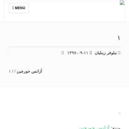
TOGGLE
MENU
NAVIGATION
۱
نیلوفر زینلیان
۱۳۹۷-۰۹-۱۱
آژانس جورچین
/
/
۱
منبع:
آژانس جورچین