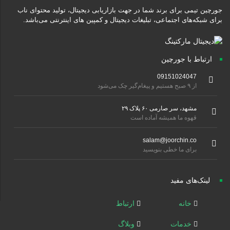
جورچین تیمی برای برند شما در جهت بازاریابی دیجیتال، تولید محتوای ناب
برای شبکه‌های اجتماعی، تبلیغات دیجیتال و کمپین های اینترنتی می‌باشد.
ارتباط با جورچین
09151024047
از ۹ صبح هستیم و پیغام‌گیر چک می‌شود
مشهد، سر صارمی ۶۰ پلاک ۲۹
قهوه ما همیشه آماده است
salam@joorchin.co
برای ما خطی بنویسید
لینک‌های مفید
خانه
ارتباط
خدمات
وبلاگ