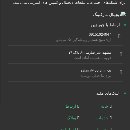
برای شبکه‌های اجتماعی، تبلیغات دیجیتال و کمپین های اینترنتی می‌باشد.
ارتباط با جورچین
09151024047
از ۹ صبح هستیم و پیغام‌گیر چک می‌شود
مشهد، سر صارمی ۶۰ پلاک ۲۹
قهوه ما همیشه آماده است
salam@joorchin.co
برای ما خطی بنویسید
لینک‌های مفید
خانه
ارتباط
خدمات
وبلاگ
مشتریان
اعتبارنامه