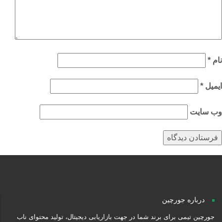
م
*
میل
*
‌ سایت
درباره جورچین
جورچین تیمی برای برند شما در جهت بازاریابی دیجیتال، تولید محتوای ناب