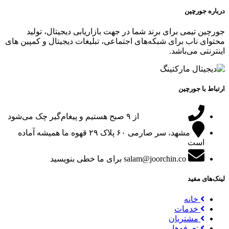
درباره جورچین
جورچین تیمی برای برند شما در جهت بازاریابی دیجیتال، تولید
محتوای ناب برای شبکه‌های اجتماعی، تبلیغات دیجیتال و کمپین های
اینترنتی می‌باشد.
ارتباط با جورچین
09151024047
از ۹ صبح هستیم و پیغام‌گیر چک می‌شود
مشهد، سر صارمی ۶۰ پلاک ۲۹
قهوه ما همیشه آماده
است
salam@joorchin.co
برای ما خطی بنویسید
لینک‌های مفید
خانه
خدمات
مشتریان
تعرفه‌ها