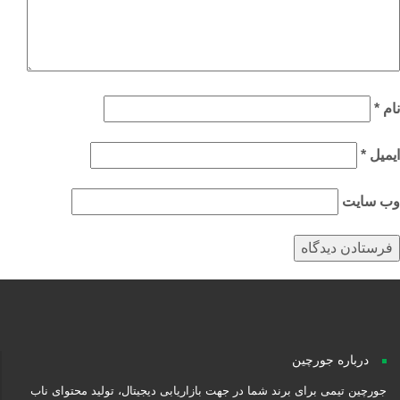
م
*
میل
*
‌ سایت
درباره جورچین
جورچین تیمی برای برند شما در جهت بازاریابی دیجیتال، تولید محتوای ناب