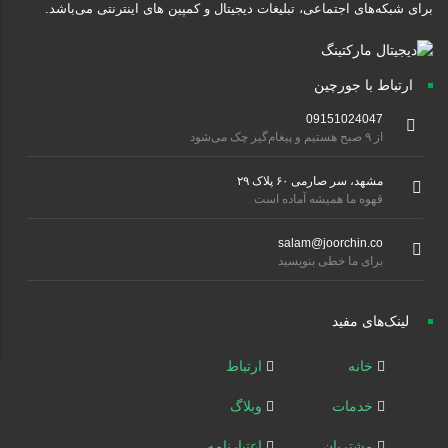
برای شبکه‌های اجتماعی، تبلیغات دیجیتال و کمپین های اینترنتی می‌باشد.
ارتباط با جورچین
09151024047
از ۹ صبح هستیم و پیغام‌گیر چک می‌شود
مشهد، سر صارمی ۶۰ پلاک ۲۹
قهوه ما همیشه آماده است
salam@joorchin.co
برای ما خطی بنویسید
لینک‌های مفید
خانه
ارتباط
خدمات
وبلاگ
مشتریان
اعتبارنامه