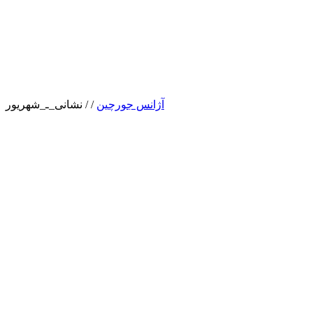
آژانس جورچین
/
/
نشانی_ـ_شهریور