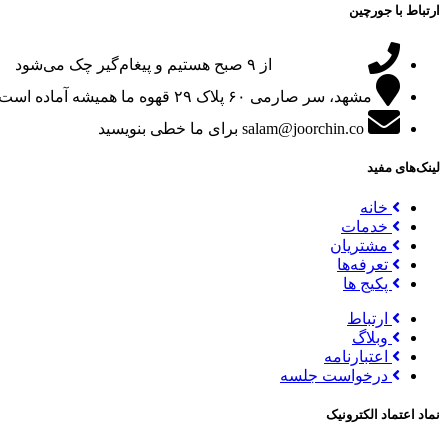
ارتباط با جورچین
09151024047
از ۹ صبح هستیم و پیغام‌گیر چک می‌شود
مشهد، سر صارمی ۶۰ پلاک ۲۹
قهوه ما همیشه آماده است
salam@joorchin.co
برای ما خطی بنویسید
لینک‌های مفید
خانه
خدمات
مشتریان
تعرفه‌ها
پکیج ها
ارتباط
وبلاگ
اعتبارنامه
درخواست جلسه
نماد اعتماد الکترونیک