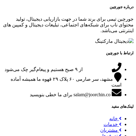
درباره جورچین
جورچین تیمی برای برند شما در جهت بازاریابی دیجیتال، تولید
محتوای ناب برای شبکه‌های اجتماعی، تبلیغات دیجیتال و کمپین های
اینترنتی می‌باشد.
ارتباط با جورچین
09151024047
از ۹ صبح هستیم و پیغام‌گیر چک می‌شود
مشهد، سر صارمی ۶۰ پلاک ۲۹
قهوه ما همیشه آماده
است
salam@joorchin.co
برای ما خطی بنویسید
لینک‌های مفید
خانه
خدمات
مشتریان
تعرفه‌ها