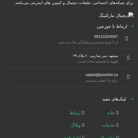
برای شبکه‌های اجتماعی، تبلیغات دیجیتال و کمپین های اینترنتی می‌باشد.
ارتباط با جورچین
09151024047
از ۹ صبح هستیم و پیغام‌گیر چک می‌شود
مشهد، سر صارمی ۶۰ پلاک ۲۹
قهوه ما همیشه آماده است
salam@joorchin.co
برای ما خطی بنویسید
لینک‌های مفید
خانه
ارتباط
خدمات
وبلاگ
مشتریان
اعتبارنامه