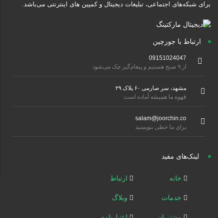
برای شبکه‌های اجتماعی، تبلیغات دیجیتال و کمپین های اینترنتی می‌باشد.
ارتباط با جورچین
09151024047
از ۹ صبح هستیم و پیغام‌گیر چک می‌شود
مشهد، سر صارمی ۶۰ پلاک ۲۹
قهوه ما همیشه آماده است
salam@joorchin.co
برای ما خطی بنویسید
لینک‌های مفید
خانه
ارتباط
خدمات
وبلاگ
مشتریان
اعتبارنامه