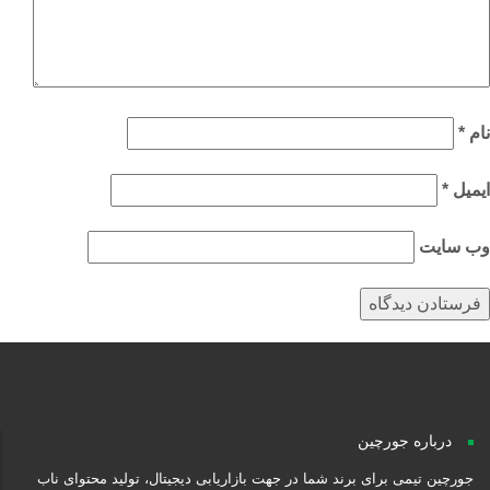
م
*
میل
*
‌ سایت
درباره جورچین
جورچین تیمی برای برند شما در جهت بازاریابی دیجیتال، تولید محتوای ناب