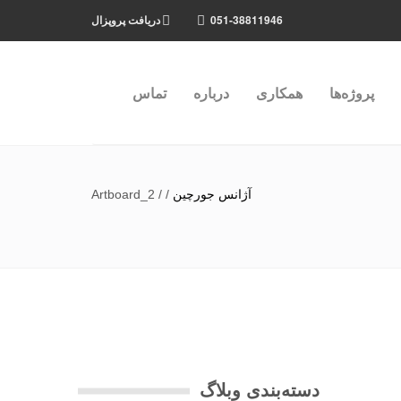
051-38811946
دریافت پروپزال
پروژه‌ها
همکاری
درباره
تماس
آژانس جورچین
/
/
Artboard_2
دسته‌بندی وبلاگ