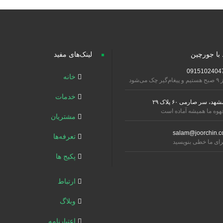
 با جورچین
لینک‌های مفید
0915102404
خانه
تیم و پیغام‌گیر چک می‌شود
خدمات
شهد، سر صارمی ۶۰ پلاک ۲۹
هوه ما همیشه آماده است
مشتریان
salam@joorchin.c
تعرفه‌ها
رای ما خطی بنویسید
پکیج ها
ارتباط
وبلاگ
اعتبارنامه