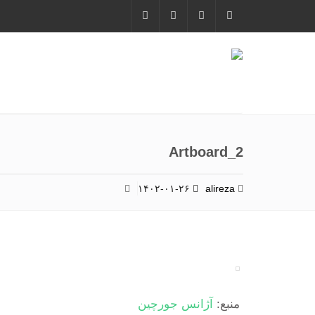
Artboard_2
۱۴۰۲-۰۱-۲۶
alireza
منبع:
آژانس جورچین