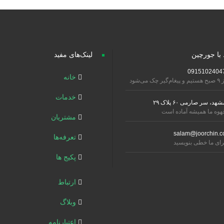
 با جورچین
لینک‌های مفید
0915102404
خانه
تیم و پیغام‌گیر چک می‌شود
خدمات
شهد، سر صارمی ۶۰ پلاک ۲۹
هوه ما همیشه آماده است
مشتریان
salam@joorchin.c
تعرفه‌ها
رای ما خطی بنویسید
پکیج ها
ارتباط
وبلاگ
اعتبارنامه