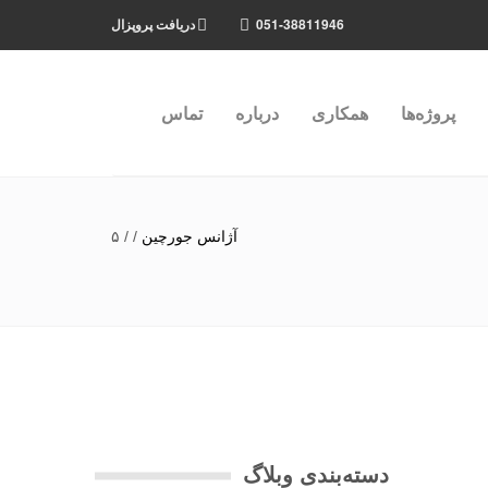
051-38811946
دریافت پروپزال
پروژه‌ها
همکاری
درباره
تماس
آژانس جورچین
/
/
۵
دسته‌بندی وبلاگ