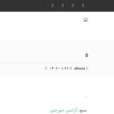
۵
۱۴۰۲-۰۱-۲۶
alireza
منبع:
آژانس جورچین