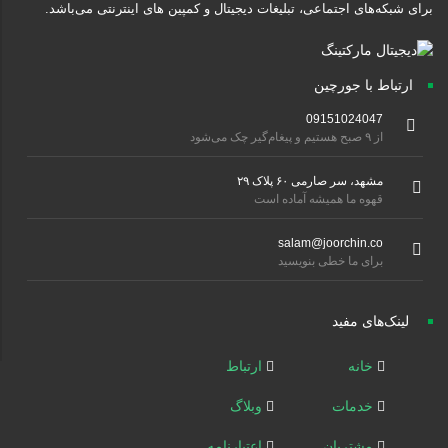
برای شبکه‌های اجتماعی، تبلیغات دیجیتال و کمپین های اینترنتی می‌باشد.
ارتباط با جورچین
09151024047
از ۹ صبح هستیم و پیغام‌گیر چک می‌شود
مشهد، سر صارمی ۶۰ پلاک ۲۹
قهوه ما همیشه آماده است
salam@joorchin.co
برای ما خطی بنویسید
لینک‌های مفید
خانه
ارتباط
خدمات
وبلاگ
مشتریان
اعتبارنامه