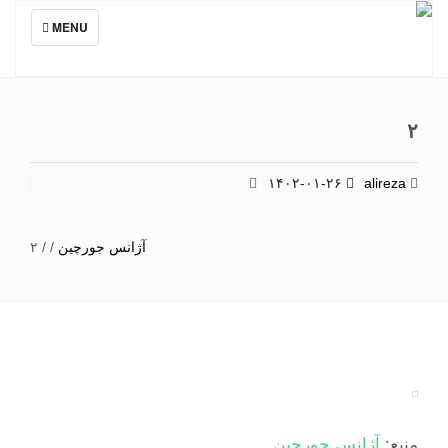
TOGGLE
MENU
NAVIGATION
۲
۱۴۰۲-۰۱-۲۶
alireza
آژانس جورچین
/
/
۲
منبع:
آژانس جورچین