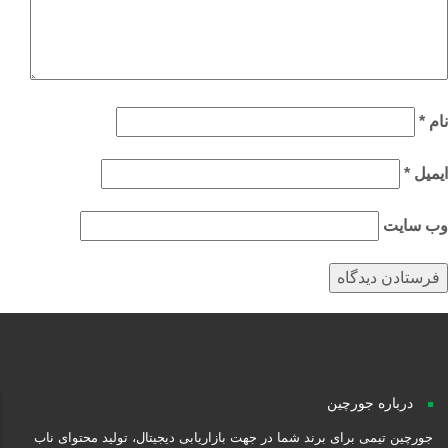
م
*
میل
*
‌ سایت
درباره جورچین
جورچین تیمی برای برند شما در جهت بازاریابی دیجیتال، تولید محتوای ناب