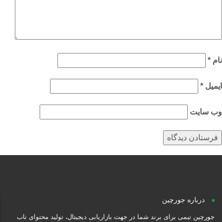
م
*
میل
*
‌ سایت
درباره جورچین
جورچین تیمی برای برند شما در جهت بازاریابی دیجیتال، تولید محتوای ناب