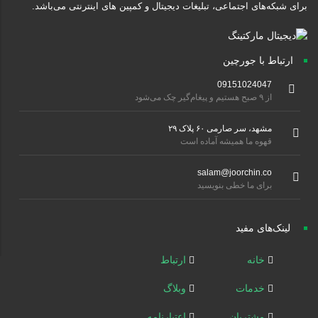
برای شبکه‌های اجتماعی، تبلیغات دیجیتال و کمپین های اینترنتی می‌باشد.
ارتباط با جورچین
09151024047
از ۹ صبح هستیم و پیغام‌گیر چک می‌شود
مشهد، سر صارمی ۶۰ پلاک ۲۹
قهوه ما همیشه آماده است
salam@joorchin.co
برای ما خطی بنویسید
لینک‌های مفید
خانه
ارتباط
خدمات
وبلاگ
مشتریان
اعتبارنامه