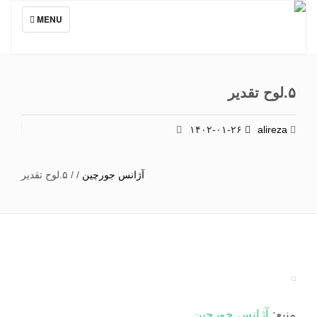
TOGGLE
MENU
NAVIGATION
۵.لوح تقدیر
۱۴۰۲-۰۱-۲۶
alireza
آژانس جورچین
/
/
۵.لوح تقدیر
منبع:
آژانس جورچین