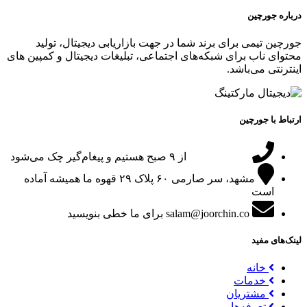
درباره جورچین
جورچین تیمی برای برند شما در جهت بازاریابی دیجیتال، تولید
محتوای ناب برای شبکه‌های اجتماعی، تبلیغات دیجیتال و کمپین های
اینترنتی می‌باشد.
ارتباط با جورچین
09151024047
از ۹ صبح هستیم و پیغام‌گیر چک می‌شود
مشهد، سر صارمی ۶۰ پلاک ۲۹
قهوه ما همیشه آماده
است
salam@joorchin.co
برای ما خطی بنویسید
لینک‌های مفید
خانه
خدمات
مشتریان
تعرفه‌ها