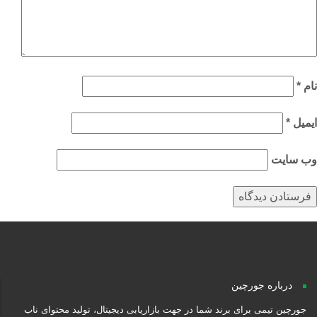
م
*
میل
*
‌ سایت
درباره جورچین
جورچین تیمی برای برند شما در جهت بازاریابی دیجیتال، تولید محتوای ناب