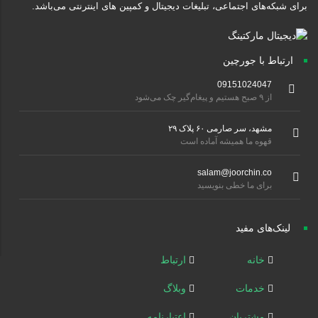
برای شبکه‌های اجتماعی، تبلیغات دیجیتال و کمپین های اینترنتی می‌باشد.
ارتباط با جورچین
09151024047
از ۹ صبح هستیم و پیغام‌گیر چک می‌شود
مشهد، سر صارمی ۶۰ پلاک ۲۹
قهوه ما همیشه آماده است
salam@joorchin.co
برای ما خطی بنویسید
لینک‌های مفید
خانه
ارتباط
خدمات
وبلاگ
مشتریان
اعتبارنامه