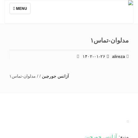
TOGGLE
MENU
NAVIGATION
مدلوان-تماس۱
۱۴۰۲-۰۱-۲۶
alireza
آژانس جورچین
/
/
مدلوان-تماس۱
منبع:
آژانس جورچین