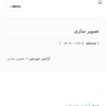
TOGGLE
MENU
NAVIGATION
تصویر سازی
۱۴۰۲-۰۱-۲۶
alireza
آژانس جورچین
/
/
تصویر سازی
منبع:
آژانس جورچین