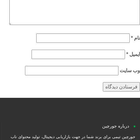
م
*
میل
*
‌ سایت
درباره جورچین
جورچین تیمی برای برند شما در جهت بازاریابی دیجیتال، تولید محتوای ناب