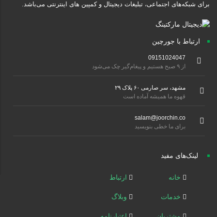
برای شبکه‌های اجتماعی، تبلیغات دیجیتال و کمپین های اینترنتی می‌باشد.
ارتباط با جورچین
09151024047
از ۹ صبح هستیم و پیغام‌گیر چک می‌شود
مشهد، سر صارمی ۶۰ پلاک ۲۹
قهوه ما همیشه آماده است
salam@joorchin.co
برای ما خطی بنویسید
لینک‌های مفید
خانه
ارتباط
خدمات
وبلاگ
مشتریان
اعتبارنامه