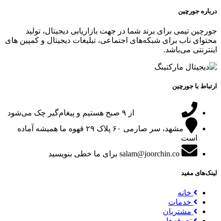
درباره جورچین
جورچین تیمی برای برند شما در جهت بازاریابی دیجیتال، تولید
محتوای ناب برای شبکه‌های اجتماعی، تبلیغات دیجیتال و کمپین های
اینترنتی می‌باشد.
ارتباط با جورچین
09151024047
از ۹ صبح هستیم و پیغام‌گیر چک می‌شود
مشهد، سر صارمی ۶۰ پلاک ۲۹
قهوه ما همیشه آماده
است
salam@joorchin.co
برای ما خطی بنویسید
لینک‌های مفید
خانه
خدمات
مشتریان
تعرفه‌ها