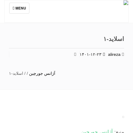
TOGGLE
MENU
NAVIGATION
اسلاید-۱
۱۴۰۱-۱۲-۲۳
alireza
آژانس جورچین
/
/
اسلاید-۱
منبع:
آژانس جورچین