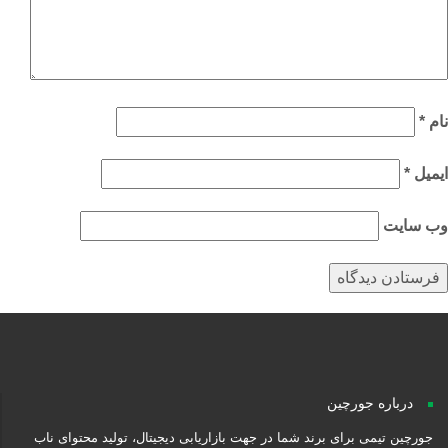
م
*
میل
*
‌ سایت
درباره جورچین
جورچین تیمی برای برند شما در جهت بازاریابی دیجیتال، تولید محتوای ناب