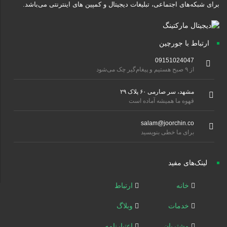
برای شبکه‌های اجتماعی، تبلیغات دیجیتال و کمپین های اینترنتی می‌باشد.
ارتباط با جورچین
09151024047
از ۹ صبح هستیم و پیغام‌گیر چک می‌شود
مشهد، سر صارمی ۶۰ پلاک ۲۹
قهوه ما همیشه آماده است
salam@joorchin.co
برای ما خطی بنویسید
لینک‌های مفید
خانه
ارتباط
خدمات
وبلاگ
مشتریان
اعتبارنامه