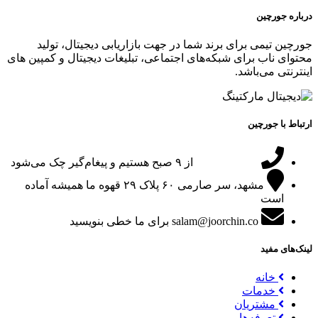
درباره جورچین
جورچین تیمی برای برند شما در جهت بازاریابی دیجیتال، تولید
محتوای ناب برای شبکه‌های اجتماعی، تبلیغات دیجیتال و کمپین های
اینترنتی می‌باشد.
ارتباط با جورچین
09151024047
از ۹ صبح هستیم و پیغام‌گیر چک می‌شود
مشهد، سر صارمی ۶۰ پلاک ۲۹
قهوه ما همیشه آماده
است
salam@joorchin.co
برای ما خطی بنویسید
لینک‌های مفید
خانه
خدمات
مشتریان
تعرفه‌ها