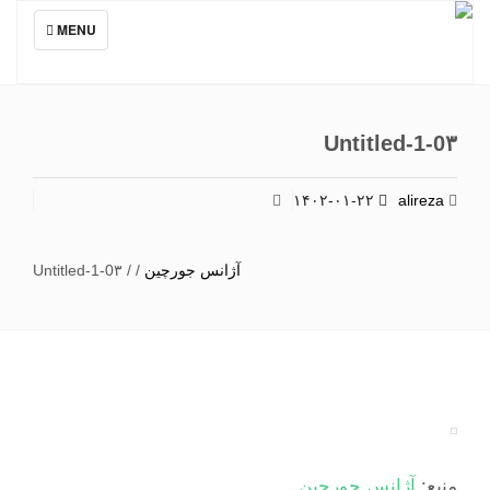
TOGGLE
MENU
NAVIGATION
Untitled-1-0۳
۱۴۰۲-۰۱-۲۲
alireza
آژانس جورچین
/
/
Untitled-1-0۳
منبع:
آژانس جورچین