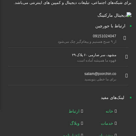
برای شبکه‌های اجتماعی، تبلیغات دیجیتال و کمپین های اینترنتی می‌باشد.
ارتباط با جورچین
09151024047
از ۹ صبح هستیم و پیغام‌گیر چک می‌شود
مشهد، سر صارمی ۶۰ پلاک ۲۹
قهوه ما همیشه آماده است
salam@joorchin.co
برای ما خطی بنویسید
لینک‌های مفید
خانه
ارتباط
خدمات
وبلاگ
مشتریان
اعتبارنامه