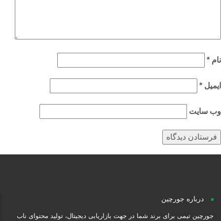
م
*
میل
*
‌ سایت
درباره جورچین
جورچین تیمی برای برند شما در جهت بازاریابی دیجیتال، تولید محتوای ناب