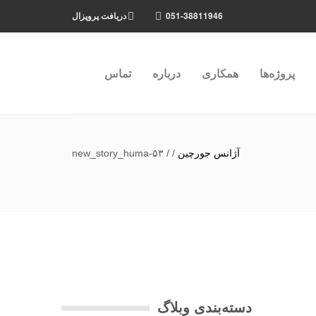
051-38811946
دریافت پروپزال
پروژه‌ها
همکاری
درباره
تماس
آژانس جورچین
/
/
new_story_huma-۵۳
دسته‌بندی وبلاگ