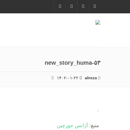
new_story_huma-۵۳
۱۴۰۲-۰۱-۲۲
alireza
منبع:
آژانس جورچین