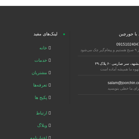
 با جورچین
لینک‌های مفید
0915102404
خانه
تیم و پیغام‌گیر چک می‌شود
خدمات
شهد، سر صارمی ۶۰ پلاک ۲۹
هوه ما همیشه آماده است
مشتریان
salam@joorchin.c
تعرفه‌ها
رای ما خطی بنویسید
پکیج ها
ارتباط
وبلاگ
اعتبارنامه