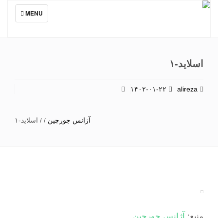
TOGGLE
MENU
NAVIGATION
اسلاید-۱
۱۴۰۲-۰۱-۲۲
alireza
آژانس جورچین
/
/
اسلاید-۱
منبع:
آژانس جورچین