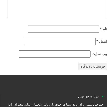
م
*
میل
*
‌ سایت
درباره جورچین
جورچین تیمی برای برند شما در جهت بازاریابی دیجیتال، تولید محتوای ناب