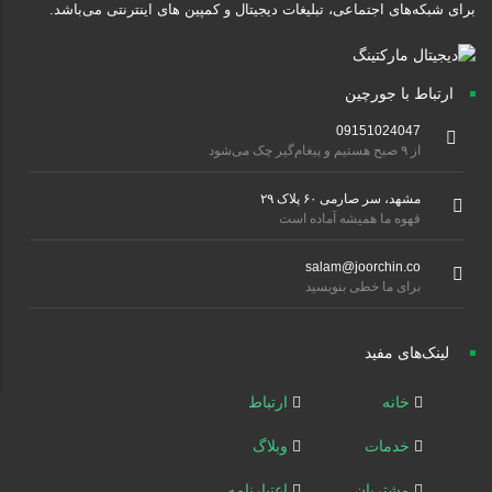
برای شبکه‌های اجتماعی، تبلیغات دیجیتال و کمپین های اینترنتی می‌باشد.
ارتباط با جورچین
09151024047
از ۹ صبح هستیم و پیغام‌گیر چک می‌شود
مشهد، سر صارمی ۶۰ پلاک ۲۹
قهوه ما همیشه آماده است
salam@joorchin.co
برای ما خطی بنویسید
لینک‌های مفید
خانه
ارتباط
خدمات
وبلاگ
مشتریان
اعتبارنامه