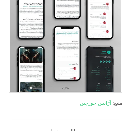
منبع:
آژانس جورچین