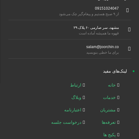
09151024047
از ۹ صبح هستیم و پیغام‌گیر چک می‌شود
مشهد، سر صارمی ۶۰ پلاک ۲۹
قهوه ما همیشه آماده است
salam@joorchin.co
برای ما خطی بنویسید
لینک‌های مفید
خانه
ارتباط
خدمات
وبلاگ
مشتریان
اعتبارنامه
تعرفه‌ها
درخواست جلسه
پکیج ها