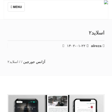
TOGGLE
MENU
NAVIGATION
اسلاید۲
۱۴۰۲-۰۱-۲۲
alireza
آژانس جورچین
/
/
اسلاید۲