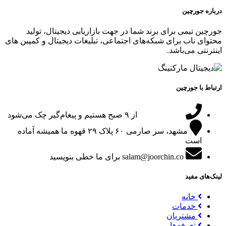
درباره جورچین
جورچین تیمی برای برند شما در جهت بازاریابی دیجیتال، تولید
محتوای ناب برای شبکه‌های اجتماعی، تبلیغات دیجیتال و کمپین های
اینترنتی می‌باشد.
ارتباط با جورچین
09151024047
از ۹ صبح هستیم و پیغام‌گیر چک می‌شود
مشهد، سر صارمی ۶۰ پلاک ۲۹
قهوه ما همیشه آماده
است
salam@joorchin.co
برای ما خطی بنویسید
لینک‌های مفید
خانه
خدمات
مشتریان
تعرفه‌ها