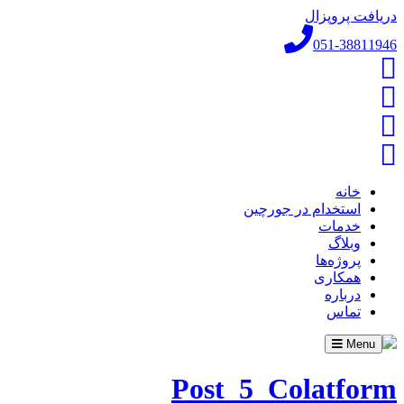
دریافت پروپزال
051-38811946
خانه
استخدام در جورچین
خدمات
وبلاگ
پروژه‌ها
همکاری
درباره
تماس
Toggle
Menu
navigation
Post_5_Colatform