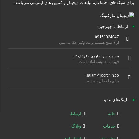
برای شبکه‌های اجتماعی، تبلیغات دیجیتال و کمپین های اینترنتی می‌باشد.
ارتباط با جورچین
09151024047
از ۹ صبح هستیم و پیغام‌گیر چک می‌شود
مشهد، سر صارمی ۶۰ پلاک ۲۹
قهوه ما همیشه آماده است
salam@joorchin.co
برای ما خطی بنویسید
لینک‌های مفید
خانه
ارتباط
خدمات
وبلاگ
مشتریان
اعتبارنامه