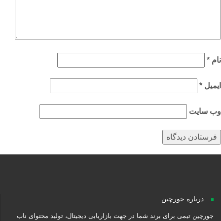
م
*
میل
*
‌ سایت
درباره جورچین
جورچین تیمی برای برند شما در جهت بازاریابی دیجیتال، تولید محتوای ناب