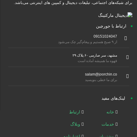
برای شبکه‌های اجتماعی، تبلیغات دیجیتال و کمپین های اینترنتی می‌باشد.
ارتباط با جورچین
09151024047
از ۹ صبح هستیم و پیغام‌گیر چک می‌شود
مشهد، سر صارمی ۶۰ پلاک ۲۹
قهوه ما همیشه آماده است
salam@joorchin.co
برای ما خطی بنویسید
لینک‌های مفید
خانه
ارتباط
خدمات
وبلاگ
مشتریان
اعتبارنامه