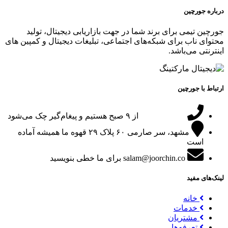
درباره جورچین
جورچین تیمی برای برند شما در جهت بازاریابی دیجیتال، تولید
محتوای ناب برای شبکه‌های اجتماعی، تبلیغات دیجیتال و کمپین های
اینترنتی می‌باشد.
ارتباط با جورچین
09151024047
از ۹ صبح هستیم و پیغام‌گیر چک می‌شود
مشهد، سر صارمی ۶۰ پلاک ۲۹
قهوه ما همیشه آماده
است
salam@joorchin.co
برای ما خطی بنویسید
لینک‌های مفید
خانه
خدمات
مشتریان
تعرفه‌ها