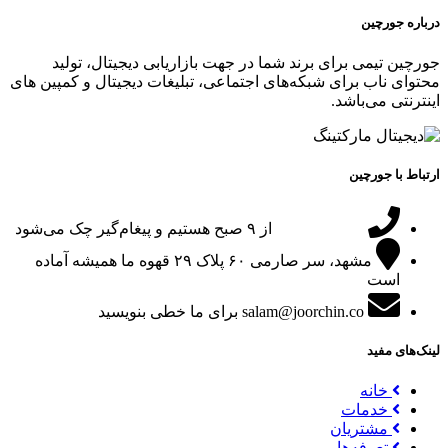
درباره جورچین
جورچین تیمی برای برند شما در جهت بازاریابی دیجیتال، تولید
محتوای ناب برای شبکه‌های اجتماعی، تبلیغات دیجیتال و کمپین های
اینترنتی می‌باشد.
ارتباط با جورچین
09151024047
از ۹ صبح هستیم و پیغام‌گیر چک می‌شود
مشهد، سر صارمی ۶۰ پلاک ۲۹
قهوه ما همیشه آماده
است
salam@joorchin.co
برای ما خطی بنویسید
لینک‌های مفید
خانه
خدمات
مشتریان
تعرفه‌ها