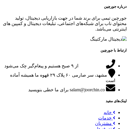
درباره جورچین
جورچین تیمی برای برند شما در جهت بازاریابی دیجیتال، تولید
محتوای ناب برای شبکه‌های اجتماعی، تبلیغات دیجیتال و کمپین های
اینترنتی می‌باشد.
ارتباط با جورچین
09151024047
از ۹ صبح هستیم و پیغام‌گیر چک می‌شود
مشهد، سر صارمی ۶۰ پلاک ۲۹
قهوه ما همیشه آماده
است
salam@joorchin.co
برای ما خطی بنویسید
لینک‌های مفید
خانه
خدمات
مشتریان
تعرفه‌ها