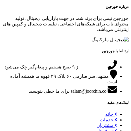
درباره جورچین
جورچین تیمی برای برند شما در جهت بازاریابی دیجیتال، تولید
محتوای ناب برای شبکه‌های اجتماعی، تبلیغات دیجیتال و کمپین های
اینترنتی می‌باشد.
ارتباط با جورچین
09151024047
از ۹ صبح هستیم و پیغام‌گیر چک می‌شود
مشهد، سر صارمی ۶۰ پلاک ۲۹
قهوه ما همیشه آماده
است
salam@joorchin.co
برای ما خطی بنویسید
لینک‌های مفید
خانه
خدمات
مشتریان
تعرفه‌ها