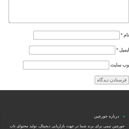
م
*
میل
*
‌ سایت
درباره جورچین
جورچین تیمی برای برند شما در جهت بازاریابی دیجیتال، تولید محتوای ناب