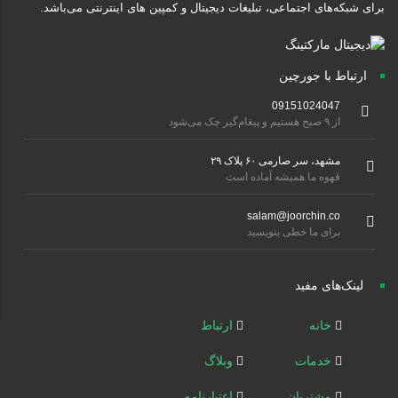
برای شبکه‌های اجتماعی، تبلیغات دیجیتال و کمپین های اینترنتی می‌باشد.
ارتباط با جورچین
09151024047
از ۹ صبح هستیم و پیغام‌گیر چک می‌شود
مشهد، سر صارمی ۶۰ پلاک ۲۹
قهوه ما همیشه آماده است
salam@joorchin.co
برای ما خطی بنویسید
لینک‌های مفید
خانه
ارتباط
خدمات
وبلاگ
مشتریان
اعتبارنامه