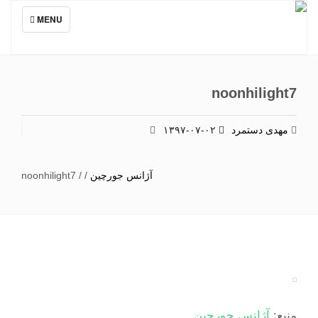
TOGGLE
MENU
NAVIGATION
noonhilight7
مهدی دستمرد
۱۳۹۷-۰۷-۰۲
آژانس جورچین
/
/
noonhilight7
منبع:
آژانس جورچین