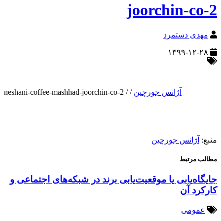
joorchin-co-2
مهدی دستمرد
۱۳۹۹-۱۲-۲۸
آژانس جورچین
/
/
neshani-coffee-mashhad-joorchin-co-2
منبع:
آژانس جورچین
مطالب مرتبط
جایگاه‌یابی یا موقعیت‌یابی برند در شبکه‌های اجتماعی و
کارکرد آن
عمومی