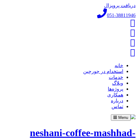
دریافت پروپزال
051-38811946
خانه
استخدام در جورچین
خدمات
وبلاگ
پروژه‌ها
همکاری
درباره
تماس
Toggle
Menu
navigation
neshani-coffee-mashhad-