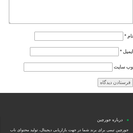
م
*
میل
*
‌ سایت
درباره جورچین
جورچین تیمی برای برند شما در جهت بازاریابی دیجیتال، تولید محتوای ناب