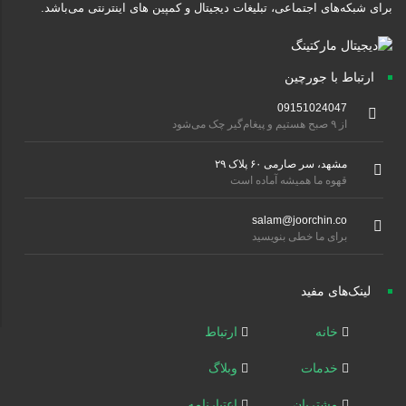
برای شبکه‌های اجتماعی، تبلیغات دیجیتال و کمپین های اینترنتی می‌باشد.
ارتباط با جورچین
09151024047
از ۹ صبح هستیم و پیغام‌گیر چک می‌شود
مشهد، سر صارمی ۶۰ پلاک ۲۹
قهوه ما همیشه آماده است
salam@joorchin.co
برای ما خطی بنویسید
لینک‌های مفید
خانه
ارتباط
خدمات
وبلاگ
مشتریان
اعتبارنامه