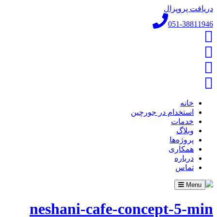
دریافت پروپزال
051-38811946
خانه
استخدام در جورچین
خدمات
وبلاگ
پروژه‌ها
همکاری
درباره
تماس
Toggle
Menu
navigation
neshani-cafe-concept-5-min