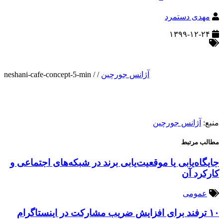
مهدی دستمرد
۱۳۹۹-۱۲-۲۴
آژانس جورچین
/
/
neshani-cafe-concept-5-min
منبع:
آژانس جورچین
مطالب مرتبط
جایگاه‌یابی یا موقعیت‌یابی برند در شبکه‌های اجتماعی و
کارکرد آن
عمومی
۱۰ ترفند برای افزایش ضریب مشارکت در اینستاگرام