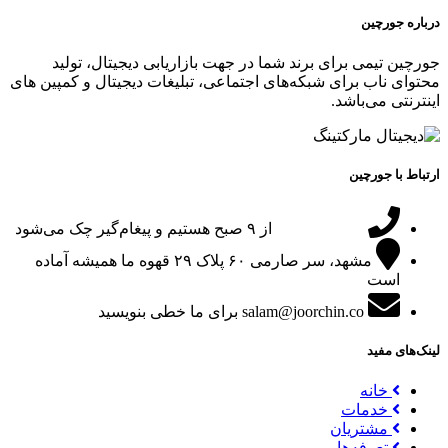
درباره جورچین
جورچین تیمی برای برند شما در جهت بازاریابی دیجیتال، تولید
محتوای ناب برای شبکه‌های اجتماعی، تبلیغات دیجیتال و کمپین های
اینترنتی می‌باشد.
ارتباط با جورچین
09151024047
از ۹ صبح هستیم و پیغام‌گیر چک می‌شود
مشهد، سر صارمی ۶۰ پلاک ۲۹
قهوه ما همیشه آماده
است
salam@joorchin.co
برای ما خطی بنویسید
لینک‌های مفید
خانه
خدمات
مشتریان
تعرفه‌ها