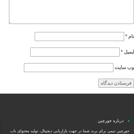
م
*
میل
*
‌ سایت
درباره جورچین
جورچین تیمی برای برند شما در جهت بازاریابی دیجیتال، تولید محتوای ناب