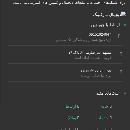
برای شبکه‌های اجتماعی، تبلیغات دیجیتال و کمپین های اینترنتی می‌باشد.
ارتباط با جورچین
09151024047
از ۹ صبح هستیم و پیغام‌گیر چک می‌شود
مشهد، سر صارمی ۶۰ پلاک ۲۹
قهوه ما همیشه آماده است
salam@joorchin.co
برای ما خطی بنویسید
لینک‌های مفید
خانه
ارتباط
خدمات
وبلاگ
مشتریان
اعتبارنامه