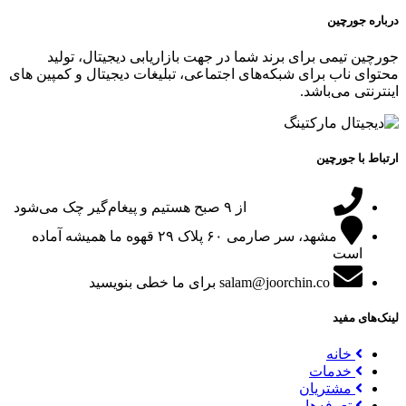
درباره جورچین
جورچین تیمی برای برند شما در جهت بازاریابی دیجیتال، تولید
محتوای ناب برای شبکه‌های اجتماعی، تبلیغات دیجیتال و کمپین های
اینترنتی می‌باشد.
ارتباط با جورچین
09151024047
از ۹ صبح هستیم و پیغام‌گیر چک می‌شود
مشهد، سر صارمی ۶۰ پلاک ۲۹
قهوه ما همیشه آماده
است
salam@joorchin.co
برای ما خطی بنویسید
لینک‌های مفید
خانه
خدمات
مشتریان
تعرفه‌ها