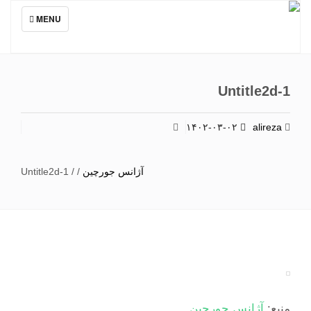
TOGGLE
MENU
NAVIGATION
Untitle2d-1
۱۴۰۲-۰۳-۰۲
alireza
آژانس جورچین
/
/
Untitle2d-1
منبع:
آژانس جورچین