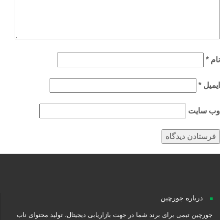
م
*
میل
*
‌ سایت
درباره جورچین
جورچین تیمی برای برند شما در جهت بازاریابی دیجیتال، تولید محتوای ناب