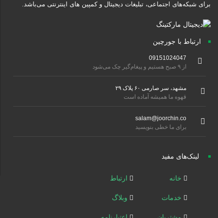
برای شبکه‌های اجتماعی، تبلیغات دیجیتال و کمپین های اینترنتی می‌باشد.
ارتباط با جورچین
09151024047
از ۹ صبح هستیم و پیغام‌گیر چک می‌شود
مشهد، سر صارمی ۶۰ پلاک ۲۹
قهوه ما همیشه آماده است
salam@joorchin.co
برای ما خطی بنویسید
لینک‌های مفید
خانه
ارتباط
خدمات
وبلاگ
مشتریان
اعتبارنامه