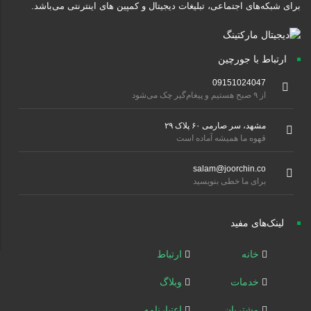
برای شبکه‌های اجتماعی، تبلیغات دیجیتال و کمپین های اینترنتی می‌باشد.
ارتباط با جورچین
09151024047
از ۹ صبح هستیم و پیغام‌گیر چک می‌شود
مشهد، سر صارمی ۶۰ پلاک ۲۹
قهوه ما همیشه آماده است
salam@joorchin.co
برای ما خطی بنویسید
لینک‌های مفید
خانه
ارتباط
خدمات
وبلاگ
مشتریان
اعتبارنامه