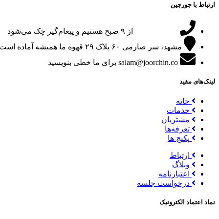
ارتباط با جورچین
09151024047
از ۹ صبح هستیم و پیغام‌گیر چک می‌شود
مشهد، سر صارمی ۶۰ پلاک ۲۹
قهوه ما همیشه آماده است
salam@joorchin.co
برای ما خطی بنویسید
لینک‌های مفید
خانه
خدمات
مشتریان
تعرفه‌ها
پکیج ها
ارتباط
وبلاگ
اعتبارنامه
درخواست جلسه
نماد اعتماد الکترونیک