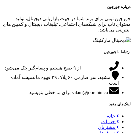
درباره جورچین
جورچین تیمی برای برند شما در جهت بازاریابی دیجیتال، تولید
محتوای ناب برای شبکه‌های اجتماعی، تبلیغات دیجیتال و کمپین های
اینترنتی می‌باشد.
ارتباط با جورچین
09151024047
از ۹ صبح هستیم و پیغام‌گیر چک می‌شود
مشهد، سر صارمی ۶۰ پلاک ۲۹
قهوه ما همیشه آماده
است
salam@joorchin.co
برای ما خطی بنویسید
لینک‌های مفید
خانه
خدمات
مشتریان
تعرفه‌ها