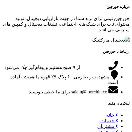
درباره جورچین
جورچین تیمی برای برند شما در جهت بازاریابی دیجیتال، تولید
محتوای ناب برای شبکه‌های اجتماعی، تبلیغات دیجیتال و کمپین های
اینترنتی می‌باشد.
ارتباط با جورچین
09151024047
از ۹ صبح هستیم و پیغام‌گیر چک می‌شود
مشهد، سر صارمی ۶۰ پلاک ۲۹
قهوه ما همیشه آماده
است
salam@joorchin.co
برای ما خطی بنویسید
لینک‌های مفید
خانه
خدمات
مشتریان
تعرفه‌ها