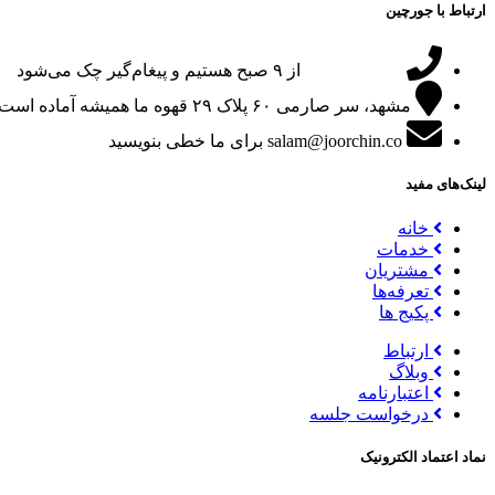
ارتباط با جورچین
09151024047
از ۹ صبح هستیم و پیغام‌گیر چک می‌شود
مشهد، سر صارمی ۶۰ پلاک ۲۹
قهوه ما همیشه آماده است
salam@joorchin.co
برای ما خطی بنویسید
لینک‌های مفید
خانه
خدمات
مشتریان
تعرفه‌ها
پکیج ها
ارتباط
وبلاگ
اعتبارنامه
درخواست جلسه
نماد اعتماد الکترونیک