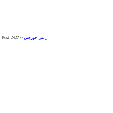
آژانس جورچین
/
/
2427_Post