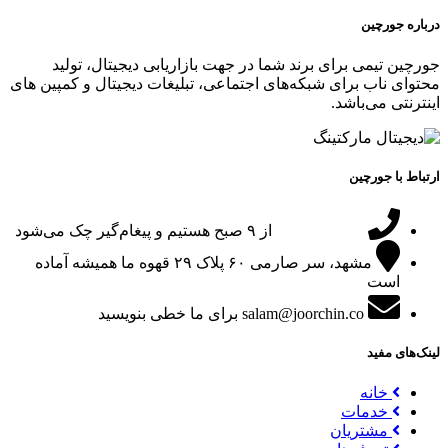
درباره جورچین
جورچین تیمی برای برند شما در جهت بازاریابی دیجیتال، تولید
محتوای ناب برای شبکه‌های اجتماعی، تبلیغات دیجیتال و کمپین های
اینترنتی می‌باشد.
ارتباط با جورچین
09151024047
از ۹ صبح هستیم و پیغام‌گیر چک می‌شود
مشهد، سر صارمی ۶۰ پلاک ۲۹
قهوه ما همیشه آماده
است
salam@joorchin.co
برای ما خطی بنویسید
لینک‌های مفید
خانه
خدمات
مشتریان