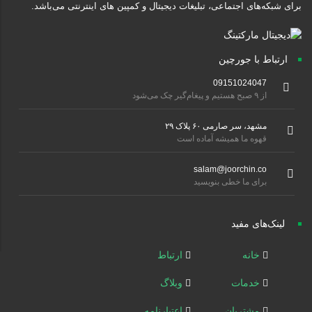
برای شبکه‌های اجتماعی، تبلیغات دیجیتال و کمپین های اینترنتی می‌باشد.
ارتباط با جورچین
09151024047
از ۹ صبح هستیم و پیغام‌گیر چک می‌شود
مشهد، سر صارمی ۶۰ پلاک ۲۹
قهوه ما همیشه آماده است
salam@joorchin.co
برای ما خطی بنویسید
لینک‌های مفید
خانه
ارتباط
خدمات
وبلاگ
مشتریان
اعتبارنامه