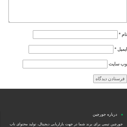
م
*
میل
*
‌ سایت
درباره جورچین
جورچین تیمی برای برند شما در جهت بازاریابی دیجیتال، تولید محتوای ناب