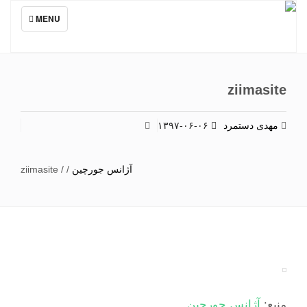
TOGGLE
MENU
NAVIGATION
ziimasite
مهدی دستمرد
۱۳۹۷-۰۶-۰۶
آژانس جورچین
/
/
ziimasite
منبع:
آژانس جورچین