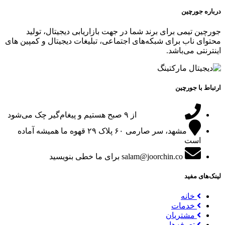
درباره جورچین
جورچین تیمی برای برند شما در جهت بازاریابی دیجیتال، تولید
محتوای ناب برای شبکه‌های اجتماعی، تبلیغات دیجیتال و کمپین های
اینترنتی می‌باشد.
ارتباط با جورچین
09151024047
از ۹ صبح هستیم و پیغام‌گیر چک می‌شود
مشهد، سر صارمی ۶۰ پلاک ۲۹
قهوه ما همیشه آماده
است
salam@joorchin.co
برای ما خطی بنویسید
لینک‌های مفید
خانه
خدمات
مشتریان
تعرفه‌ها